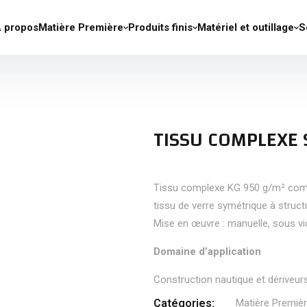
 propos
Matière Première
Produits finis
Matériel et outillage
S
TISSU COMPLEXE 
Tissu complexe KG 950 g/m² comp
tissu de verre symétrique à struct
Mise en œuvre : manuelle, sous vid
Domaine d’application
Construction nautique et dériveurs
Catégories:
Matière Premiè