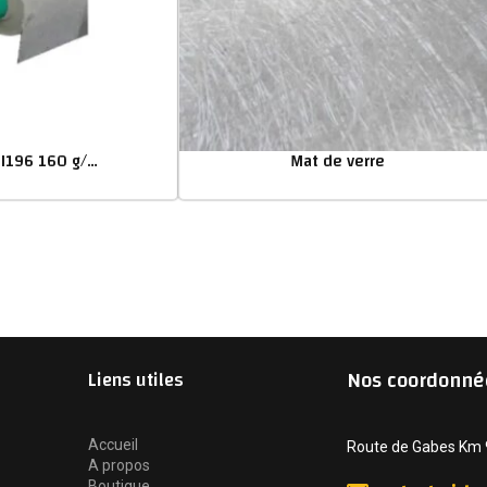
VR46/GI196 160 g/m² Tissu de verre
Mat de verre
Nos coordonné
Liens utiles
Accueil
Route de Gabes Km 9 
A propos
Boutique