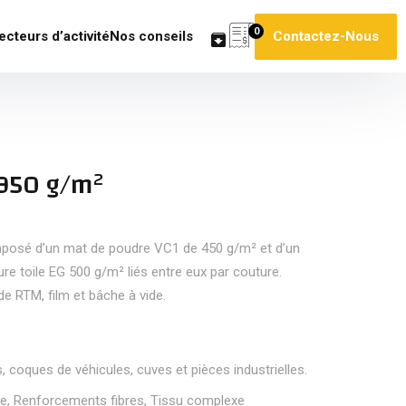
0
ecteurs d’activité
Nos conseils
Contactez-Nous
950 g/m²
osé d’un mat de poudre VC1 de 450 g/m² et d’un
ure toile EG 500 g/m² liés entre eux par couture.
e RTM, film et bâche à vide.
, coques de véhicules, cuves et pièces industrielles.
re
,
Renforcements fibres
,
Tissu complexe