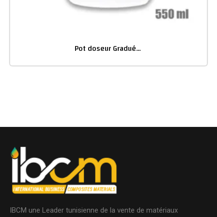
Pot doseur Gradué 550 ml – Résine – Gelcoat
IBCM une Leader tunisienne de la vente de matériaux