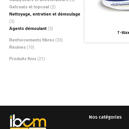
Gelcoats et topcoat
(2)
Nettoyage, entretien et démoulage
(3)
Agents démoulant
(3)
T-Wax
Renforcements fibres
(33)
Résines
(10)
Produits finis
(21)
Nos catégories