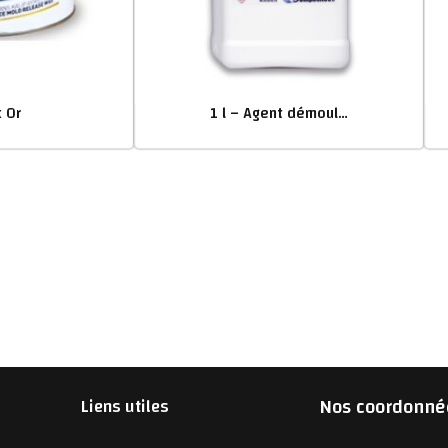
 Or
1 l – Agent démoulant liquide PVA
Nos coordonné
Liens utiles