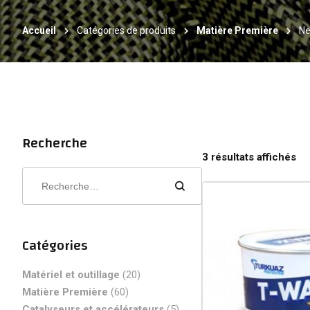
Accueil
Catégories de produits
Matière Première
Ne
Recherche
3 résultats affichés
Catégories
Matériel et outillage
(20)
Matière Première
(60)
Catalyseurs et accélérateurs
(5)