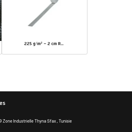
225 g/m² – 2 cm Ruban de verre tissé
es
Zone Industrielle Thyna Sfax , Tunisie