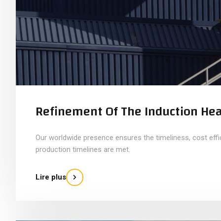
Refinement Of The Induction Hea
Our worldwide presence ensures the timeliness, cost eff
production timelines are met.
Lire plus