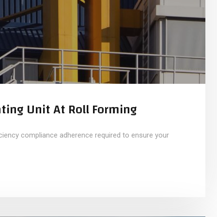
ting Unit At Roll Forming
iciency compliance adherence required to ensure your